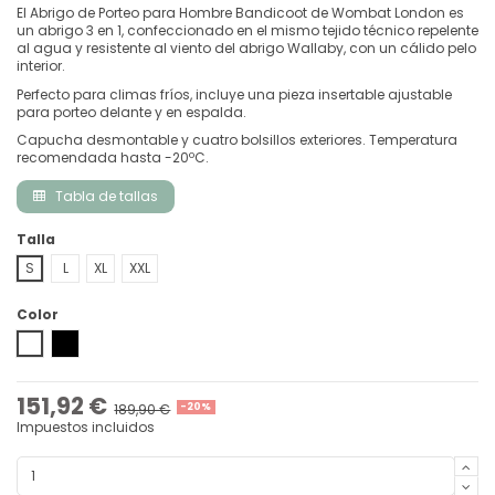
El Abrigo de Porteo para Hombre Bandicoot de Wombat London es
un abrigo 3 en 1, confeccionado en el mismo tejido técnico repelente
al agua y resistente al viento del abrigo Wallaby, con un cálido pelo
interior.
Perfecto para climas fríos, incluye una pieza insertable ajustable
para porteo delante y en espalda.
Capucha desmontable y cuatro bolsillos exteriores. Temperatura
recomendada hasta -20ºC.
Tabla de tallas
Talla
S
L
XL
XXL
Color
Grey-Black
Negro
151,92 €
189,90 €
-20%
Impuestos incluidos