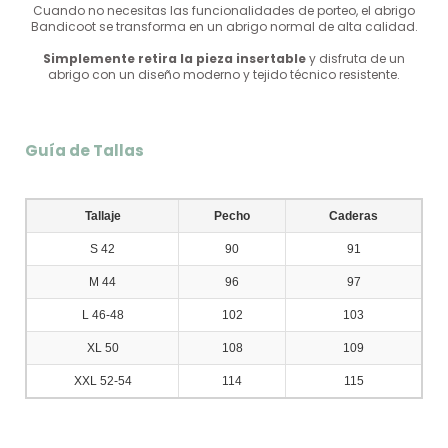
Cuando no necesitas las funcionalidades de porteo, el abrigo
Bandicoot se transforma en un abrigo normal de alta calidad.
Simplemente retira la pieza insertable
y disfruta de un
abrigo con un diseño moderno y tejido técnico resistente.
Guía de Tallas
Tallaje
Pecho
Caderas
S 42
90
91
M 44
96
97
L 46-48
102
103
XL 50
108
109
XXL 52-54
114
115