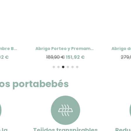
Abrigo Porteo Hombre Bandicoot de Wombat London
Abrigo Porteo y Premamá Wallaby Wombat London
92 €
189,90 €
151,92 €
279,
ros portabebés
 la
Tejidos transpirables
Reduc