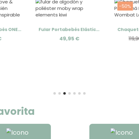
-50%
Mochila Portabebés ONE Love & Carry
Fular Portabebés Elástico Moby Wrap Elements
€
49,95 €
119,
avorita