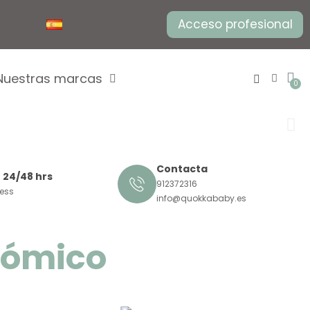
Acceso profesional
Nuestras marcas
Contacta
 24/48 hrs
912372316
ress
info@quokkababy.es
onómico