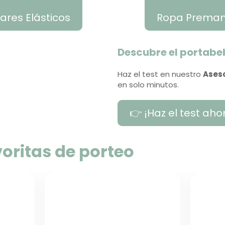
lares Elásticos
Ropa Prema
Descubre el portabeb
Haz el test en nuestro
Aseso
en solo minutos.
👉 ¡Haz el test aho
oritas de porteo