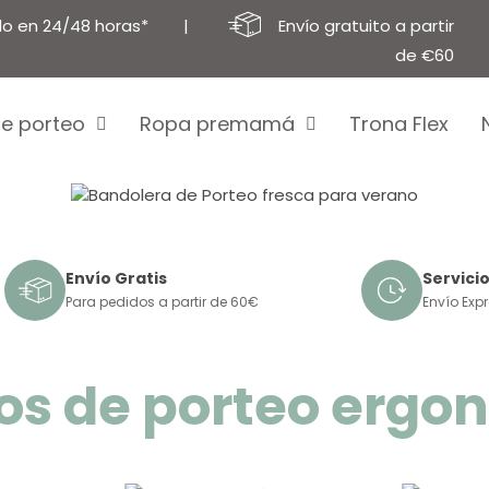
buscando?
lo en 24/48 horas* |
Envío gratuito a partir
de €60
e porteo
Ropa premamá
Trona Flex
Envío Gratis
Servicio
Para pedidos a partir de 60€
Envío Exp
los de porteo erg