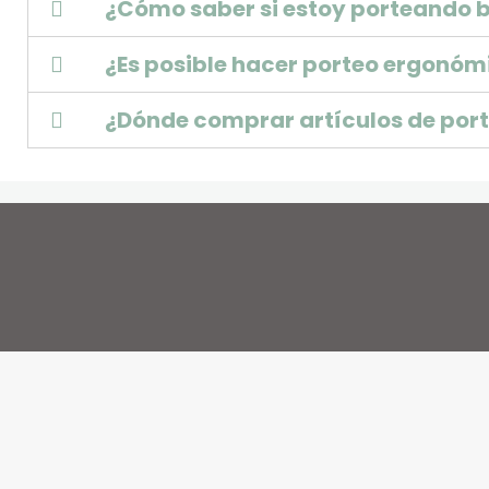
¿Cómo saber si estoy porteando b
¿Es posible hacer porteo ergonóm
¿Dónde comprar artículos de por