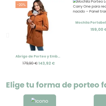
-20%
159,00 
y
Abrigo de Porteo y Embarazo Wombat Shell de Wombat London
179,90 €
143,92 €
Elige tu forma de porteo f