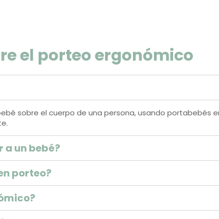
re el porteo ergonómico
 un bebé sobre el cuerpo de una persona, usando portabebé
te.
r a un bebé?
en porteo?
nómico?