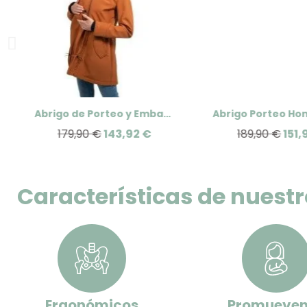
Abrigo de Porteo y Embarazo Wombat Shell de Wombat London
179,90 €
143,92 €
189,90 €
151,
Características de nuest
Ergonómicos
Promueven