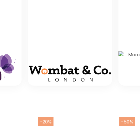
Abrigos y
Cobertores
-20%
-50%