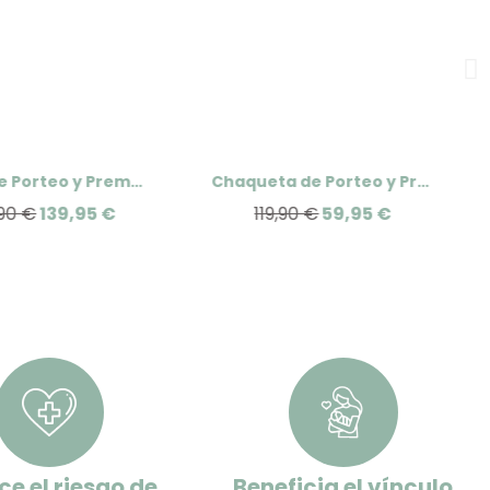
Abrigo de Porteo y Premamá Kowari
Chaqueta de Porteo y Premamá Numbat Go Wombat London
90 €
139,95 €
119,90 €
59,95 €
e el riesgo de
Beneficia el vínculo