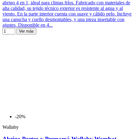
abrigo 4 en 1, ideal para climas fríos. Fabricado con materiales de
alta calidad, su tejido técnico exterior es resistente al agua y al
viento. En la parte interior cuenta con suave y cálido pelo. Incluye
una capucha y cuello desmontables, y una pieza insertable con
ajustes. Disponible en 4...
Ver más
-20%
Wallaby
Abrigo Porteo y Premamá Wallaby Wombat