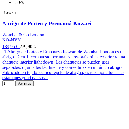
-50%
Kowari
Abrigo de Porteo y Premamá Kowari
Wombat & Co London
KO-NVY
139,95 €
279,90 €
El Abrigo de Porteo y Embarazo Kowari de Wombat London es un
abrigo 12 en 1, compuesto por una estilosa gabardina exterior y una
chaqueta interior light down. Las chaquetas se pueden usar
separadas, o juntarlas fácilmente y convertirlas en un único abrigo.
Fabricado en tejido técnico repelente al agua, es ideal para todas las
estaciones gracias a sus...
Ver más