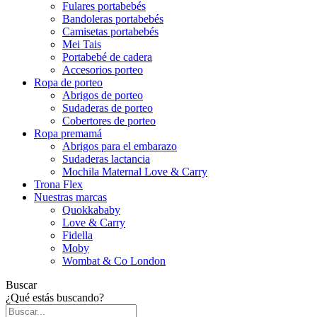
Fulares portabebés
Bandoleras portabebés
Camisetas portabebés
Mei Tais
Portabebé de cadera
Accesorios porteo
Ropa de porteo
Abrigos de porteo
Sudaderas de porteo
Cobertores de porteo
Ropa premamá
Abrigos para el embarazo
Sudaderas lactancia
Mochila Maternal Love & Carry
Trona Flex
Nuestras marcas
Quokkababy
Love & Carry
Fidella
Moby
Wombat & Co London
Buscar
¿Qué estás buscando?