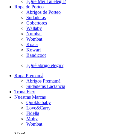
¿Qué Mei Tai elegir?
Ropa de Porteo
Abrigos de Porteo
Sudaderas
Cobertores
Wallaby
Numbat
Wombat
Koala
Kowari
Bandicoot
¿Qué abrigo elegir?
Ropa Premamá
Abrigos Premamá
Sudaderas Lactancia
Trona Flex
Nuestras Marcas
Quokkababy
Love&Carry
Fidella
Moby
Wombat