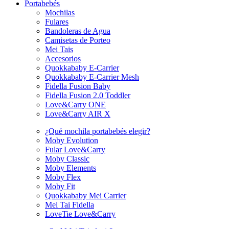
Portabebés
Mochilas
Fulares
Bandoleras de Agua
Camisetas de Porteo
Mei Tais
Accesorios
Quokkababy E-Carrier
Quokkababy E-Carrier Mesh
Fidella Fusion Baby
Fidella Fusion 2.0 Toddler
Love&Carry ONE
Love&Carry AIR X
¿Qué mochila portabebés elegir?
Moby Evolution
Fular Love&Carry
Moby Classic
Moby Elements
Moby Flex
Moby Fit
Quokkababy Mei Carrier
Mei Tai Fidella
LoveTie Love&Carry