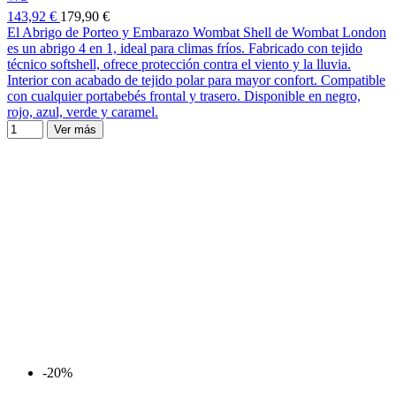
143,92 €
179,90 €
El Abrigo de Porteo y Embarazo Wombat Shell de Wombat London
es un abrigo 4 en 1, ideal para climas fríos. Fabricado con tejido
técnico softshell, ofrece protección contra el viento y la lluvia.
Interior con acabado de tejido polar para mayor confort. Compatible
con cualquier portabebés frontal y trasero. Disponible en negro,
rojo, azul, verde y caramel.
Ver más
-20%