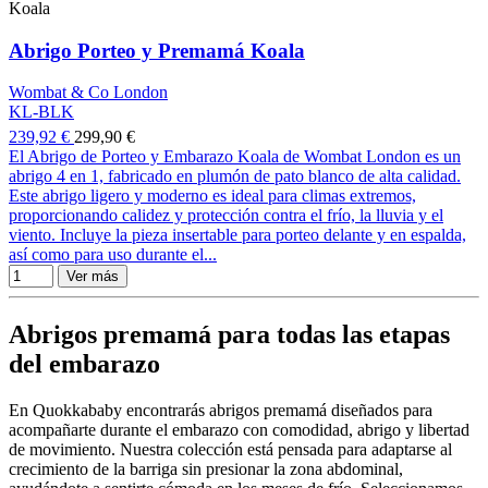
Koala
Abrigo Porteo y Premamá Koala
Wombat & Co London
KL-BLK
239,92 €
299,90 €
El Abrigo de Porteo y Embarazo Koala de Wombat London es un
abrigo 4 en 1, fabricado en plumón de pato blanco de alta calidad.
Este abrigo ligero y moderno es ideal para climas extremos,
proporcionando calidez y protección contra el frío, la lluvia y el
viento. Incluye la pieza insertable para porteo delante y en espalda,
así como para uso durante el...
Ver más
Abrigos premamá para todas las etapas
del embarazo
En Quokkababy encontrarás abrigos premamá diseñados para
acompañarte durante el embarazo con comodidad, abrigo y libertad
de movimiento. Nuestra colección está pensada para adaptarse al
crecimiento de la barriga sin presionar la zona abdominal,