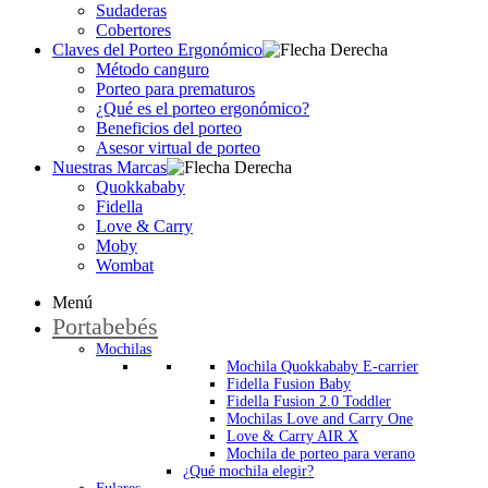
Sudaderas
Cobertores
Claves del Porteo Ergonómico
Método canguro
Porteo para prematuros
¿Qué es el porteo ergonómico?
Beneficios del porteo
Asesor virtual de porteo
Nuestras Marcas
Quokkababy
Fidella
Love & Carry
Moby
Wombat
Menú
Portabebés
Mochilas
Mochila Quokkababy E-carrier
Fidella Fusion Baby
Fidella Fusion 2.0 Toddler
Mochilas Love and Carry One
Love & Carry AIR X
Mochila de porteo para verano
¿Qué mochila elegir?