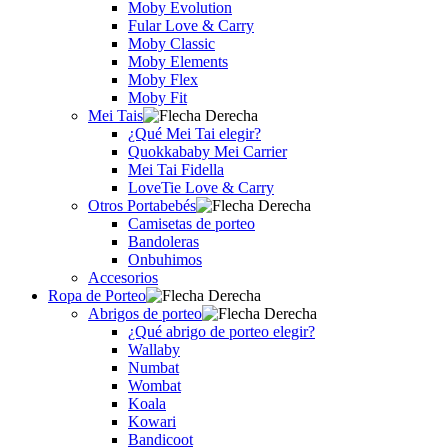
Moby Evolution
Fular Love & Carry
Moby Classic
Moby Elements
Moby Flex
Moby Fit
Mei Tais
¿Qué Mei Tai elegir?
Quokkababy Mei Carrier
Mei Tai Fidella
LoveTie Love & Carry
Otros Portabebés
Camisetas de porteo
Bandoleras
Onbuhimos
Accesorios
Ropa de Porteo
Abrigos de porteo
¿Qué abrigo de porteo elegir?
Wallaby
Numbat
Wombat
Koala
Kowari
Bandicoot