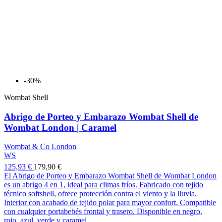
-30%
Wombat Shell
Abrigo de Porteo y Embarazo Wombat Shell de
Wombat London | Caramel
Wombat & Co London
WS
125,93 €
179,90 €
El Abrigo de Porteo y Embarazo Wombat Shell de Wombat London
es un abrigo 4 en 1, ideal para climas fríos. Fabricado con tejido
técnico softshell, ofrece protección contra el viento y la lluvia.
Interior con acabado de tejido polar para mayor confort. Compatible
con cualquier portabebés frontal y trasero. Disponible en negro,
rojo, azul, verde y caramel.