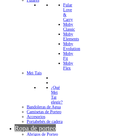
Fulares
Fular
Love
&
Carry
Moby
Classic
Moby
Elements
Moby
Evolution
Moby
Fit
Moby
Flex
Mei Tais
¿Qué
Mei
Tai
elegir?
Bandoleras de Agua
Camisetas de Porteo
Accesorios
Portabebés de cadera
Ropa de porteo
Abrigos de Porteo