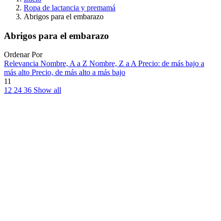
Ropa de lactancia y premamá
Abrigos para el embarazo
Abrigos para el embarazo
Ordenar Por
Relevancia
Nombre, A a Z
Nombre, Z a A
Precio: de más bajo a
más alto
Precio, de más alto a más bajo
11
12
24
36
Show all