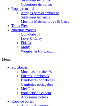
Sudaderas de porteo
Cobertores de porteo
Ropa premamá
Abrigos para el embarazo
Sudaderas lactancia
Mochila Maternal Love & Carry
Trona Flex
Nuestras marcas
Quokkababy
Love & Carry
Fidella
Moby
Wombat & Co London
Menú
Portabebés
Mochilas portabebés
Fulares portabebés
Bandoleras portabebés
Camisetas portabebés
Mei Tais
Portabebé de cadera
Accesorios porteo
Ropa de porteo
Abrigos de porteo