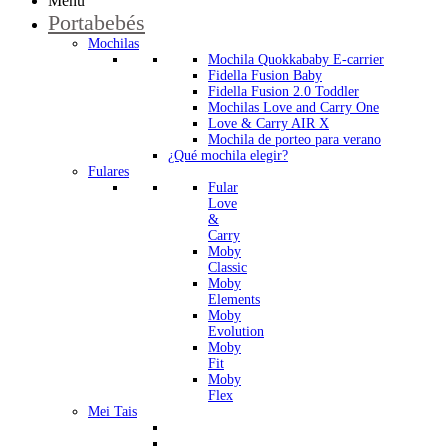
Menú
Portabebés
Mochilas
Mochila Quokkababy E-carrier
Fidella Fusion Baby
Fidella Fusion 2.0 Toddler
Mochilas Love and Carry One
Love & Carry AIR X
Mochila de porteo para verano
¿Qué mochila elegir?
Fulares
Fular
Love
&
Carry
Moby
Classic
Moby
Elements
Moby
Evolution
Moby
Fit
Moby
Flex
Mei Tais