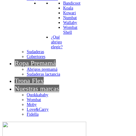
Bandicoot
Koala
Kowari
Numbat
Wallaby
Wombat
Shell
¿Qué
abrigo
elegir?
Sudaderas
Cobertores
Ropa Premamá
Abrigos premamá
Sudaderas lactancia
Trona Flex
Nuestras marcas
Quokkababy
Wombat
Moby
Love&Carry
Fidella