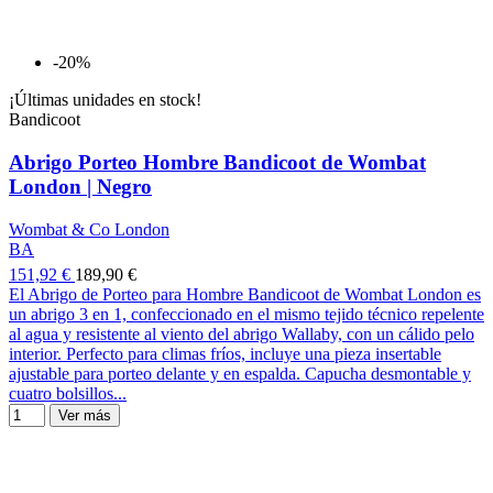
-20%
¡Últimas unidades en stock!
Bandicoot
Abrigo Porteo Hombre Bandicoot de Wombat
London | Negro
Wombat & Co London
BA
151,92 €
189,90 €
El Abrigo de Porteo para Hombre Bandicoot de Wombat London es
un abrigo 3 en 1, confeccionado en el mismo tejido técnico repelente
al agua y resistente al viento del abrigo Wallaby, con un cálido pelo
interior. Perfecto para climas fríos, incluye una pieza insertable
ajustable para porteo delante y en espalda. Capucha desmontable y
cuatro bolsillos...
Ver más