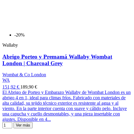
-20%
Wallaby
Abrigo Porteo y Premamá Wallaby Wombat
London | Charcoal Grey
Wombat & Co London
WA
151,92 €
189,90 €
El Abrigo de Porteo y Embarazo Wallaby de Wombat London es un
abrigo 4 en 1, ideal para climas fríos. Fabricado con materiales de
alta calidad, su tejido técnico exterior es resistente al agua y al
viento. En la parte interior cuenta con suave y cálido pelo. Incluye
una capucha y cuello desmontables, y una pieza insertable con
ajustes. Disponible en 4...
Ver más