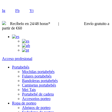
Ig
Fb
Yt
Recíbelo en 24/48 horas* |
Envío gratuito a
partir de €60
Acceso profesional
Portabebés
Mochilas portabebés
Fulares portabebés
Bandoleras portabebés
Camisetas portabebés
Mei Tais
Portabebé de cadera
Accesorios porteo
Ropa de porteo
Abrigos de porteo