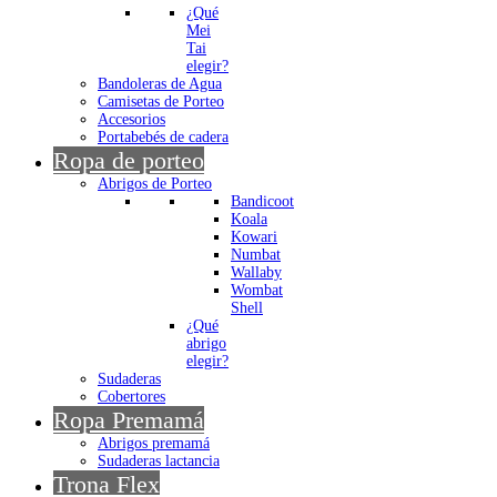
¿Qué
Mei
Tai
elegir?
Bandoleras de Agua
Camisetas de Porteo
Accesorios
Portabebés de cadera
Ropa de porteo
Abrigos de Porteo
Bandicoot
Koala
Kowari
Numbat
Wallaby
Wombat
Shell
¿Qué
abrigo
elegir?
Sudaderas
Cobertores
Ropa Premamá
Abrigos premamá
Sudaderas lactancia
Trona Flex