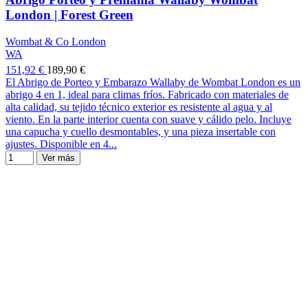
London | Forest Green
Wombat & Co London
WA
151,92 €
189,90 €
El Abrigo de Porteo y Embarazo Wallaby de Wombat London es un
abrigo 4 en 1, ideal para climas fríos. Fabricado con materiales de
alta calidad, su tejido técnico exterior es resistente al agua y al
viento. En la parte interior cuenta con suave y cálido pelo. Incluye
una capucha y cuello desmontables, y una pieza insertable con
ajustes. Disponible en 4...
Ver más