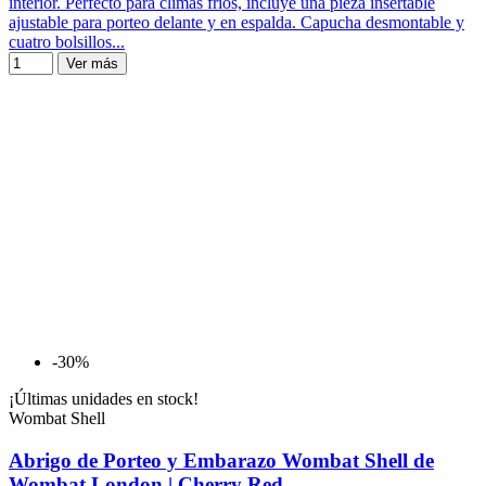
interior. Perfecto para climas fríos, incluye una pieza insertable
ajustable para porteo delante y en espalda. Capucha desmontable y
cuatro bolsillos...
Ver más
-30%
¡Últimas unidades en stock!
Wombat Shell
Abrigo de Porteo y Embarazo Wombat Shell de
Wombat London | Cherry Red