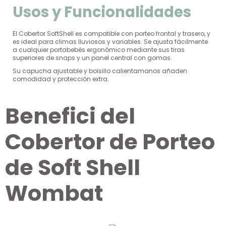
Usos y Funcionalidades
El Cobertor SoftShell es compatible con porteo frontal y trasero, y
es ideal para climas lluviosos y variables. Se ajusta fácilmente
a cualquier portabebés ergonómico mediante sus tiras
superiores de snaps y un panel central con gomas.
Su capucha ajustable y bolsillo calientamanos añaden
comodidad y protección extra.
B
e
n
e
f
i
c
i
o
s
del
Cobertor de Porteo
de Soft Shell
Wombat