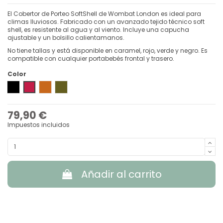
El Cobertor de Porteo SoftShell de Wombat London es ideal para
climas lluviosos. Fabricado con un avanzado tejido técnico soft
shell, es resistente al agua y al viento. Incluye una capucha
ajustable y un bolsillo calientamanos.
No tiene tallas y está disponible en caramel, rojo, verde y negro. Es
compatible con cualquier portabebés frontal y trasero.
Color
Negro
Cherry Red
Caramel
Camo Green
79,90 €
Impuestos incluidos
Añadir al carrito