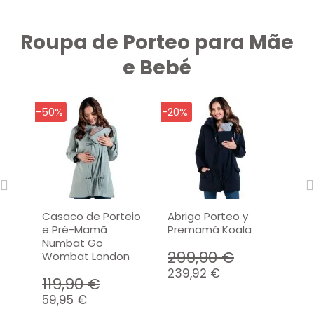
Roupa de Porteo para Mãe
e Bebé
-50%
-20%
-20%
Casaco de Porteio
Abrigo Porteo y
Cas
e Pré-Mamã
Premamá Koala
e G
Numbat Go
Wom
299,90 €
Wombat London
Wom
239,92 €
119,90 €
17
59,95 €
143