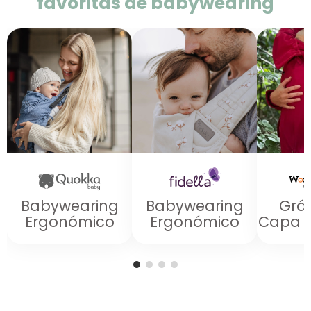
favoritas de babywearing
Babywearing
Babywearing
Grá
Ergonómico
Ergonómico
Capa d