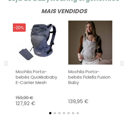
MAIS VENDIDOS
-20%
-20
Mochila Porta-
Mochila Porta-
Cas
bebês Quokkababy
bebês Fidella Fusion
e 
E-Carrier Mesh
Baby
Sh
Lo
159,90 €
179
139,95 €
127,92 €
14