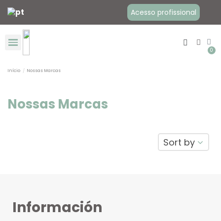
Acesso profissional
Início
Nossas Marcas
Roupas para porteio
Roupa de maternidade
Cadeira evolutiva Flex
Nossas Marcas
Nossas Marcas
Sort by
Información