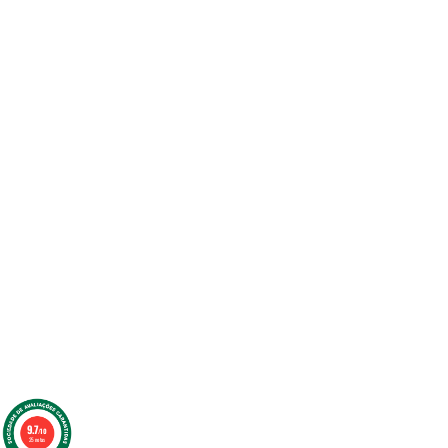
9.7
/10
25 notas