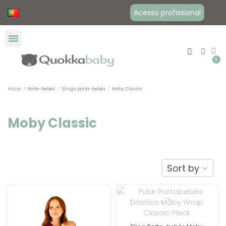
Acesso profissional
Início
Porta-bebés
Slings porta-bebés
Moby Classic
Moby Classic
Sort by