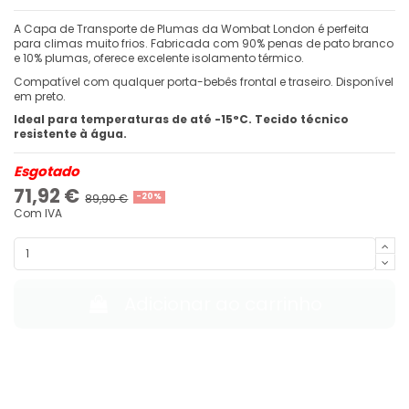
A Capa de Transporte de Plumas da Wombat London é perfeita
para climas muito frios. Fabricada com 90% penas de pato branco
e 10% plumas, oferece excelente isolamento térmico.
Compatível com qualquer porta-bebês frontal e traseiro. Disponível
em preto.
Ideal para temperaturas de até -15°C. Tecido técnico
resistente à água.
Esgotado
71,92 €
89,90 €
-20%
Com IVA
Adicionar ao carrinho