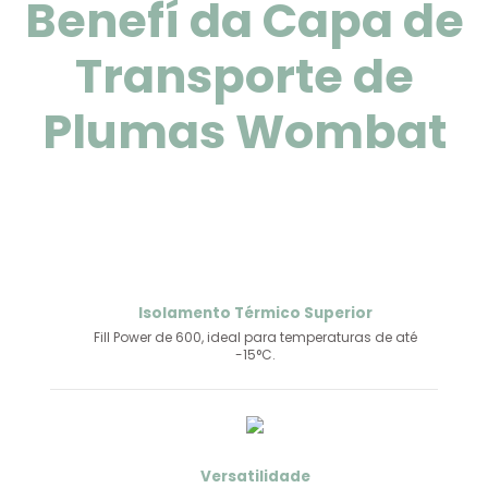
B
e
n
e
f
í
c
i
o
s
da
Capa de
Transporte de
Plumas Wombat
Isolamento Térmico Superior
Fill Power de 600, ideal para temperaturas de até
-15°C.