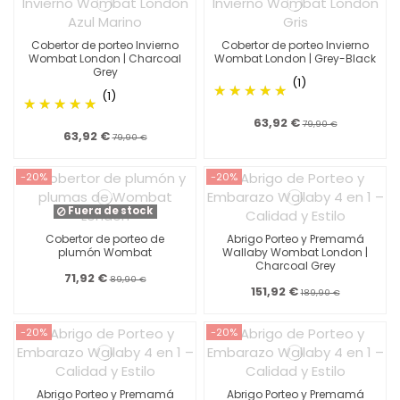
Cobertor de porteo Invierno
Cobertor de porteo Invierno
Wombat London | Charcoal
Wombat London | Grey-Black
Grey
(1)
(1)
63,92 €
79,90 €
63,92 €
79,90 €
-20%
-20%
Fuera de stock
Cobertor de porteo de
Abrigo Porteo y Premamá
plumón Wombat
Wallaby Wombat London |
Charcoal Grey
71,92 €
89,90 €
151,92 €
189,90 €
-20%
-20%
Abrigo Porteo y Premamá
Abrigo Porteo y Premamá