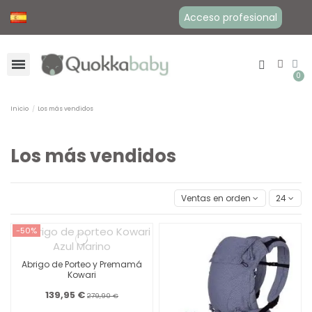
Acceso profesional
Inicio
Los más vendidos
Los más vendidos
Ventas en orden decreciente
24
-50%
Abrigo de Porteo y Premamá
Kowari
139,95 €
279,90 €