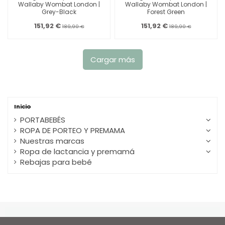
Wallaby Wombat London |
Wallaby Wombat London |
Grey-Black
Forest Green
151,92 €
151,92 €
189,90 €
189,90 €
Cargar más
Inicio
PORTABEBÉS
ROPA DE PORTEO Y PREMAMA
Nuestras marcas
Ropa de lactancia y premamá
Rebajas para bebé