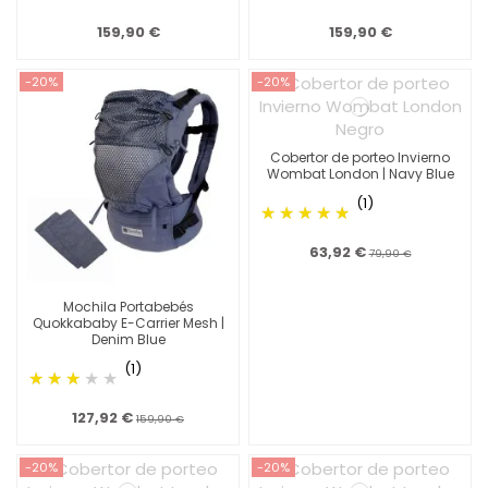
159,90 €
159,90 €
-20%
-20%
Cobertor de porteo Invierno
Wombat London | Navy Blue
(1)
63,92 €
79,90 €
Mochila Portabebés
Quokkababy E-Carrier Mesh |
Denim Blue
(1)
127,92 €
159,90 €
-20%
-20%