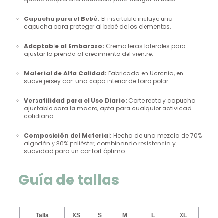
Capucha para el Bebé:
El insertable incluye una
capucha para proteger al bebé de los elementos.
Adaptable al Embarazo:
Cremalleras laterales para
ajustar la prenda al crecimiento del vientre.
Material de Alta Calidad:
Fabricada en Ucrania, en
suave jersey con una capa interior de forro polar.
Versatilidad para el Uso Diario:
Corte recto y capucha
ajustable para la madre, apta para cualquier actividad
cotidiana.
Composición del Material:
Hecha de una mezcla de 70%
algodón y 30% poliéster, combinando resistencia y
suavidad para un confort óptimo.
Guía de tallas
Talla
XS
S
M
L
XL