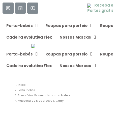
Receba 
Portes gráti
Porta-bebés
Roupas para porteio
Roupa
Cadeira evolutiva Flex
Nossas Marcas
Porta-bebés
Roupas para porteio
Roupa
Cadeira evolutiva Flex
Nossas Marcas
Início
Porta-bebés
Acessórios Essenciais para o Porteo
Muselina de Modal Love & Carry