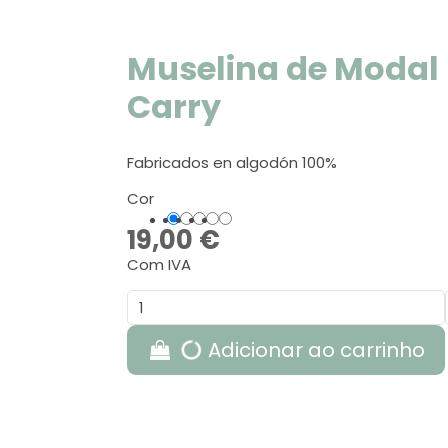
Muselina de Modal 
Carry
Fabricados en algodón 100%
Cor
Dark Beige
Azul
Bege
Cinzento
Navy Blue
19,00 €
Com IVA
Adicionar ao carrinho