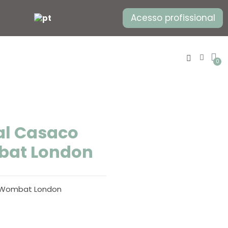
Acesso profissional
ual Casaco
bat London
da Wombat London