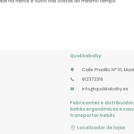
bebê na frente e outro nas costas ao mesmo tempo.
Quokkababy
Calle Pradillo Nº 10, Mad
912372316
info@quokkababy.es
Fabricantes e distribuidor
bebés ergonómicos e cas
transportar bebés
Localizador de lojas