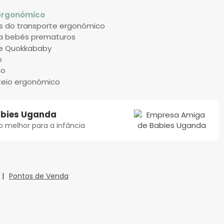
 ergonómico
is do transporte ergonómico
a bebés prematuros
te Quokkababy
o
io
rteio ergonómico
abies Uganda
 melhor para a infância
|
Pontos de Venda