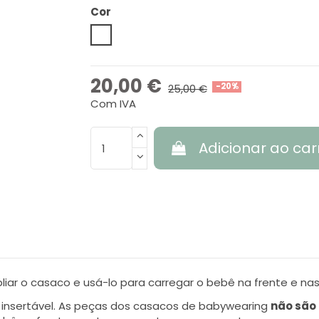
Cor
Grey-Black
20,00 €
-20%
25,00 €
Com IVA
Adicionar ao car
ar o casaco e usá-lo para carregar o bebê na frente e nas
 insertável. As peças dos casacos de babywearing
não são