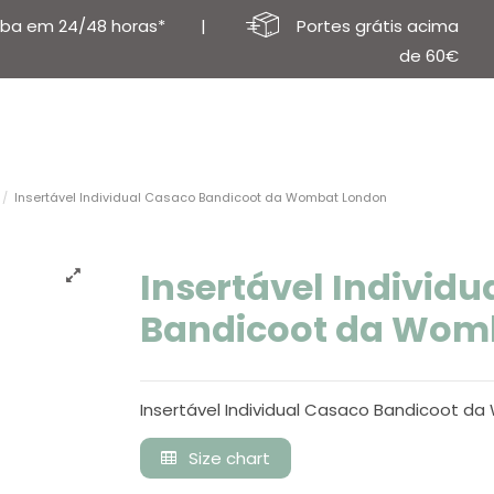
buscando?
ba em 24/48 horas* |
Portes grátis acima
de 60€
Insertável Individual Casaco Bandicoot da Wombat London
Insertável Individ
Bandicoot da Wom
Insertável Individual Casaco Bandicoot 
Size chart