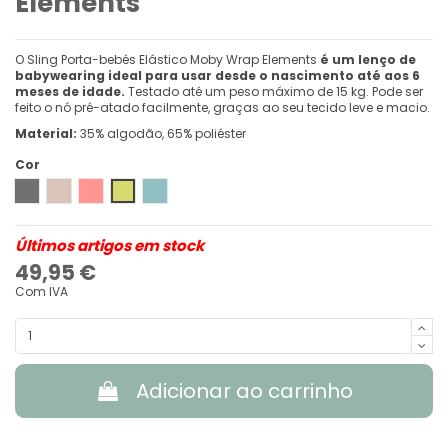
Elements
O Sling Porta-bebés Elástico Moby Wrap Elements
é um lenço de
babywearing ideal para usar desde o nascimento até aos 6
meses de idade.
Testado até um peso máximo de 15 kg. Pode ser
feito o nó pré-atado facilmente, graças ao seu tecido leve e macio.
Material:
35% algodão, 65% poliéster
Cor
Asphalt
Taupe Grey
Watermelon
Kiwi
Hydro
Últimos artigos em stock
49,95 €
Com IVA
Adicionar ao carrinho