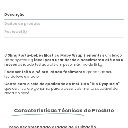
Descrição
Dados do produto
Reviews
(0)
O
Sling Porta-bebés Elástico Moby Wrap Elements
é um lenço
de babywearing
ideal para usar desde o nascimento até aos 6
meses
de idade, testado até um peso máximo de 15 kg.
Pode ser feito o nó pré-atado facilmente
, graças ao seu
tecido leve e macio.
Conta com o selo de qualidade do Instituto "Hip Dysplasia"
,
que certifica a ergonomia para o desenvolvimento saudável da
anca do bebé.
Características Técnicas
do Produto
Peso Recomendado e Idade de Utilização