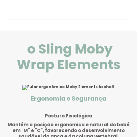
o Sling Moby
Wrap Elements
Ergonomia e Segurança
Postura Fisiológica
Mantém a posição ergonómica e natural do bebé
g,
em "M" e "C", favorecendo o desenvolvimento
o
saudável da anca e da coluna vertebral.