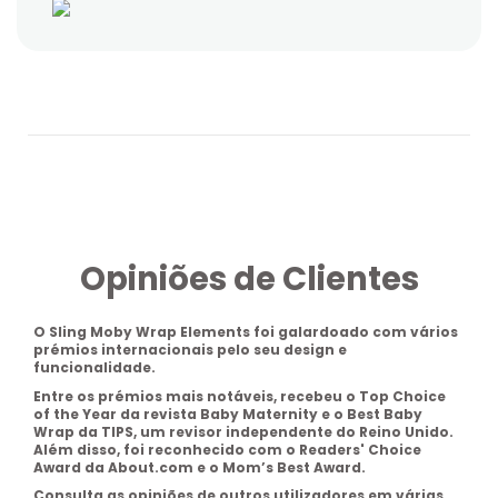
Opiniões de Clientes
O
Sling Moby Wrap Elements
foi galardoado com vários
prémios internaciona
is pelo seu design e
funcionalidade.
Entre os prémios mais notáveis, recebeu o
Top Choice
of the Year
da revista Baby Maternity e o
Best Baby
Wrap
da TIPS, um revisor independente do Reino Unido.
Além disso
, foi reconhecido com o
Readers' Choice
Award da About.com e o Mom’s Best Award.
Consulta as opiniões de outros utilizadores
em várias