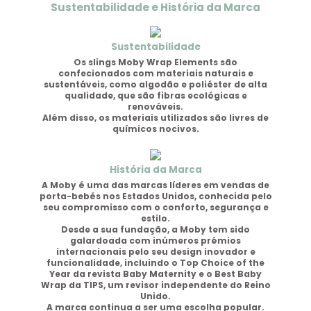
Sustentabilidade e História da Marca
Sustentabilidade
Os slings Moby Wrap Elements são
confecionados com materiais naturais e
sustentáveis, como algodão e poliéster de alta
qualidade
, que são fibras ecológicas e
renováveis.
Além disso, os materiais utilizados são livres de
químicos nocivos.
História da Marca
A Moby é uma das marcas líderes em vendas de
porta-bebés nos Estados Unidos,
conhecida pelo
seu compromisso com o conforto, segurança e
estilo.
Desde a sua fundação, a Moby
tem sido
galardoada com inúmeros prémios
internacionais
pelo seu design inovador e
funcionalidade, incluindo o
Top Choice of the
Year
da revista Baby Maternity e o
Best Baby
Wrap
da TIPS, um revisor independente do Reino
Unido.
A marca continua a ser uma escolha popular.